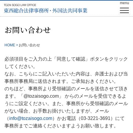
menu
Skip
togg
to
navi
content
お問い合わせ
HOME
お問い合わせ
必須項目をご入力の上「同意して確認」ボタンをクリック
してください。
なお、こちらにご記入いただいた内容は、弁護士および当
事務所事務局に送信されます。ご承知おきください。
のちほど、事務所より受領確認のメールを送信させて頂き
ます。「@tozaisogo.com」 からのメールを受信できるよ
うにご設定ください。また、事務所から受領確認のメール
がない場合、お手数お掛けいたしますが、メール
（
info@tozaisogo.com
）かお電話（03-3221-3691）にて
事務所までご連絡くださいますようお願い致します。